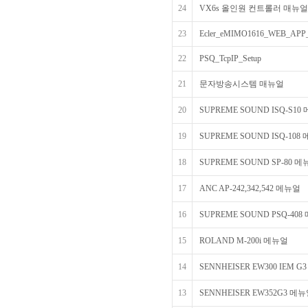
24
VX6s 올인원 컨트롤러 매뉴얼
23
Ecler_eMIMO1616_WEB_APP_
22
PSQ_TcpIP_Setup
21
문자방송시스템 매뉴얼
20
SUPREME SOUND ISQ-S10
19
SUPREME SOUND ISQ-108
18
SUPREME SOUND SP-80 
17
ANC AP-242,342,542 메뉴얼
16
SUPREME SOUND PSQ-40
15
ROLAND M-200i 메뉴얼
14
SENNHEISER EW300 IEM 
13
SENNHEISER EW352G3 메